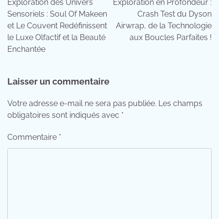
Exploration des Univers
Exploration en Profondeur :
l’article
Sensoriels : Soul Of Makeen
Crash Test du Dyson
et Le Couvent Redéfinissent
Airwrap, de la Technologie
le Luxe Olfactif et la Beauté
aux Boucles Parfaites !
Enchantée
Laisser un commentaire
Votre adresse e-mail ne sera pas publiée.
Les champs
obligatoires sont indiqués avec
*
Commentaire
*