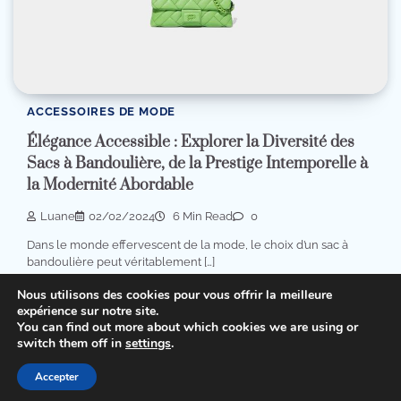
ACCESSOIRES DE MODE
Élégance Accessible : Explorer la Diversité des
Sacs à Bandoulière, de la Prestige Intemporelle à
la Modernité Abordable
Luane
02/02/2024
6 Min Read
0
Dans le monde effervescent de la mode, le choix d’un sac à
bandoulière peut véritablement […]
Nous utilisons des cookies pour vous offrir la meilleure
expérience sur notre site.
You can find out more about which cookies we are using or
Copyright © 2026
Beauty Tips
.
Mentions légales
|
switch them off in
settings
.
Politique de confidentialité
| Theme: Lovely Blog By
Accepter
Adore Themes
.