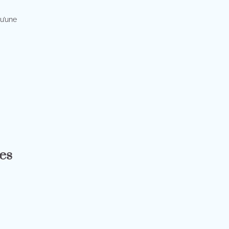
qu’une
es