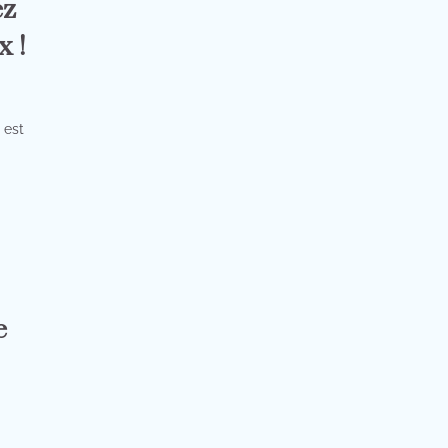
ez
x !
 est
e