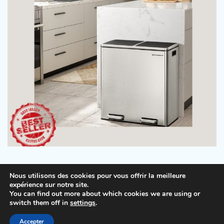
Nous utilisons des cookies pour vous offrir la meilleure
expérience sur notre site.
You can find out more about which cookies we are using or
Copyright © 2026
Beauty Tips
.
Mentions légales
|
switch them off in
settings
.
Politique de confidentialité
| Theme: Lovely Blog By
Accepter