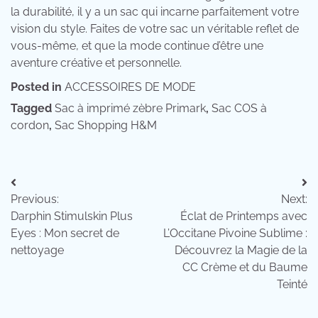
la durabilité, il y a un sac qui incarne parfaitement votre
vision du style. Faites de votre sac un véritable reflet de
vous-même, et que la mode continue d’être une
aventure créative et personnelle.
Posted in
ACCESSOIRES DE MODE
Tagged
Sac à imprimé zèbre Primark
,
Sac COS à
cordon
,
Sac Shopping H&M
Navigation
Previous:
Next:
de
Darphin Stimulskin Plus
Éclat de Printemps avec
l’article
Eyes : Mon secret de
L’Occitane Pivoine Sublime :
nettoyage
Découvrez la Magie de la
CC Crème et du Baume
Teinté