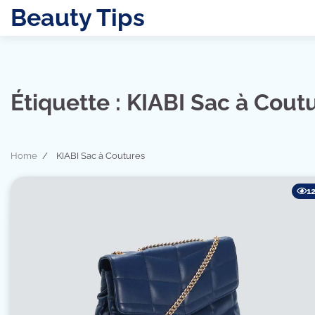
Skip
Beauty Tips
to
content
Étiquette :
KIABI Sac à Cout
Home
KIABI Sac à Coutures
1