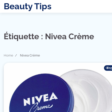
Skip
Beauty Tips
to
content
Étiquette :
Nivea Crème
Home
Nivea Crème
1