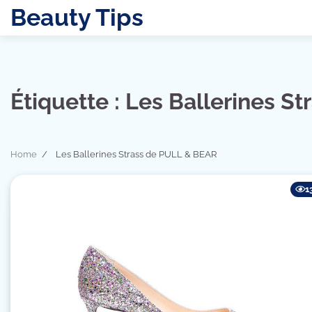
Skip
Beauty Tips
to
content
Étiquette :
Les Ballerines S
Home
Les Ballerines Strass de PULL & BEAR
1