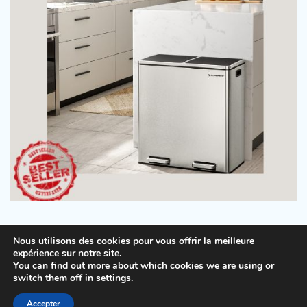
Nous utilisons des cookies pour vous offrir la meilleure
expérience sur notre site.
You can find out more about which cookies we are using or
Copyright © 2026
Beauty Tips
.
Mentions légales
|
switch them off in
settings
.
Politique de confidentialité
| Theme: Lovely Blog By
Accepter