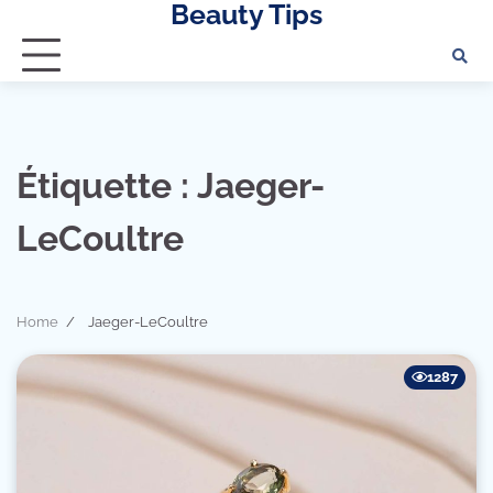
Beauty Tips
Skip
to
content
Étiquette :
Jaeger-
LeCoultre
Home
Jaeger-LeCoultre
1287