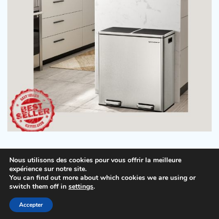
Nous utilisons des cookies pour vous offrir la meilleure
expérience sur notre site.
You can find out more about which cookies we are using or
Copyright © 2026
Beauty Tips
.
Mentions légales
|
switch them off in
settings
.
Politique de confidentialité
| Theme: Lovely Blog By
Accepter
Adore Themes
.