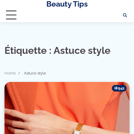
Beauty Tips
Skip
to
content
Étiquette :
Astuce style
Home
Astuce style
941